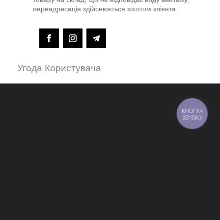
переадресація здійснюється коштом клієнта.
Угода Користувача
КНОПКА
ЗВ'ЯЗКУ