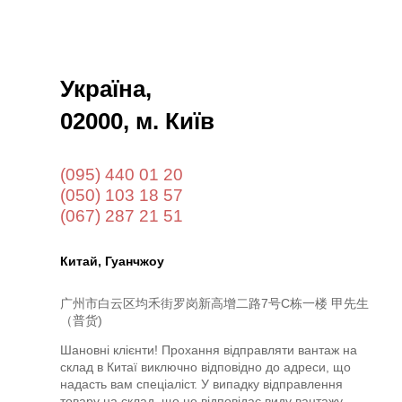
Україна,
02000, м. Київ
(095) 440 01 20
(050) 103 18 57
(067) 287 21 51
Китай, Гуанчжоу
广州市白云区均禾街罗岗新高增二路7号C栋一楼
甲先生
（普货)
Шановні клієнти! Прохання відправляти вантаж на
склад в Китаї виключно відповідно до адреси, що
надасть вам спеціаліст. У випадку відправлення
товару на склад, що не відповідає виду вантажу,