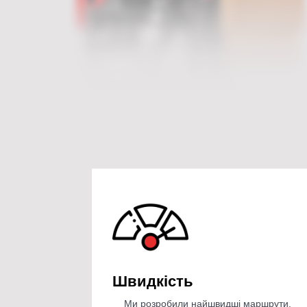
Швидкість
Ми розробили найшвидші маршрути,