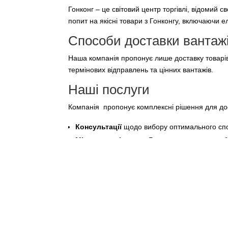
Гонконг – це світовий центр торгівлі, відомий
попит на якісні товари з Гонконгу, включаючи е
Способи доставки вантажів
Наша компанія пропонує лише доставку товарів 
термінових відправлень та цінних вантажів.
Наші послуги
Компанія пропонує комплексні рішення для дост
Консультації
щодо вибору оптимального спо
Місцеву логістику
в Гонконгу, включаючи збі
Упаковку та маркування
товару відповідно 
Доставку “до дверей”
в будь-який регіон Ук
Товари, які можна достави
Ми забезпечуємо логістику широкого спектру то
Електроніку
. Новітні моделі смартфонів, ноу