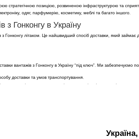
 своєю стратегічною позицією, розвиненою інфраструктурою та сприя
лектроніку, одяг, парфумерію, косметику, меблі та багато іншого.
 з Гонконгу в Україну
з Гонконгу літаком. Це найшвидший спосіб доставки, який займає до
авки вантажів з Гонконгу в Україну “під ключ”. Ми забезпечуємо по
собу доставки та умов транспортування.
р товару з різних постачальників та консолідацію вантажів.
до міжнародних стандартів.
раїни.
ти з Гонконгу
варів з Гонконгу, включаючи:
Україна,
тбуків, планшетів та інших гаджетів.