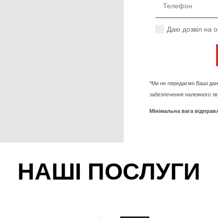
Даю дозвіл на 
*Ми не передаємо Ваші дан
забезпечення належного зв’
Мінімальна вага відправл
НАШІ ПОСЛУГИ