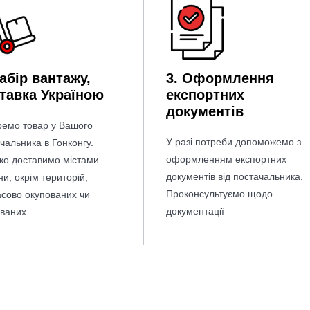
Забір вантажу,
3.
Оформлення
тавка Україною
експортних
документів
ремо товар у Вашого
У разі потреби допоможемо з
чальника в Гонконгу.
оформленням експортних
ко доставимо містами
документів від постачальника.
ни, окрім територій,
Проконсультуємо щодо
сово окупованих чи
документації
ованих