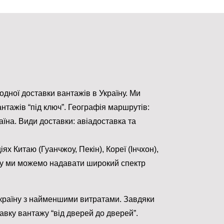
дної доставки вантажів в Україну. Ми
тажів “під ключ”. Географія маршрутів:
аїна. Види доставки: авіадоставка та
х Китаю (Гуанчжоу, Пекін), Кореї (Інчхон),
ому ми можемо надавати широкий спектр
країну з найменшими витратами. Завдяки
вку вантажу “від дверей до дверей”.