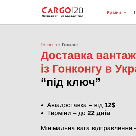
Країни
Головна
»
Гонконг
Доставка ванта
із Гонконгу в Ук
“під ключ”
Авіадоставка – від
12$
Терміни – до
22 днів
Мінімальна вага відправлення