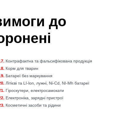
 вимоги до
оронені
17.
Контрафактна та фальсифікована продукція
18.
Корм для тварин
19.
Батареї без маркування
20.
Літієві та LI-lon, лужні, Ni-Cd, NI-Mh батареї
21.
Гіроскутери, електросамокати
22.
Електроніка, зарядні пристрої
23.
Косметичні засоби та рідини