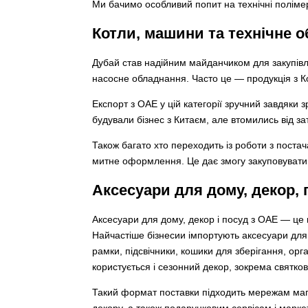
Ми бачимо особливий попит на технічні поліме
Котли, машини та технічне 
Дубай став надійним майданчиком для закупівл
насосне обладнання. Часто це — продукція з Ко
Експорт з ОАЕ у цій категорії зручний завдяки
будували бізнес з Китаєм, але втомились від зат
Також багато хто переходить із роботи з постач
митне оформлення. Це дає змогу закуповувати т
Аксесуари для дому, декор, 
Аксесуари для дому, декор і посуд з ОАЕ — це п
Найчастіше бізнесии імпортують аксесуари для к
рамки, підсвічники, кошики для зберігання, орг
користується і сезонний декор, зокрема святкові
Такий формат поставки підходить мережам магаз
декору, а також подарунковим сервісам і маркет