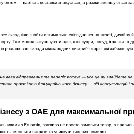
гу оптом — вартість доставки знижується, а ризики зменшуються зав
су все складніше знайти оптимальне співвідношення якості, дизайну 
орту. Там можна закуповувати одяг, аксесуари, посуд, іграшки та др
тів розташовані склади міжнародних дистриб’юторів, які забезпечують
на вага відправлення та перелік послуг — усе це ви знайдете на 
стала простішою для українського бізнесу — від консультацій і 
знесу з ОАЕ для максимальної пр
альниками з Еміратів, важливо не просто замовити товар, а правил
оляють зменшити витрати та уникнути типових помилок.