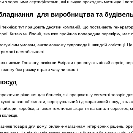
ри з хорошими сертифікатами, які швидко проходять митницю і легк
обладнання для виробництва та будівельн
і техніки: тут працюють десятки компаній, що постачають генератор
реї, Китаю чи Японії, яка вже пройшла попередню перевірку, має с
 зрозумілим умовам, англомовному супроводу й швидкій логістиці. Це
римок і нестабільності.
альниками Гонконгу, оскільки Емірати пропонують чіткий сервіс, пе
ехніку без ризику втрати часу чи якості.
посуд
рактичне рішення для бізнесів, які працюють у сегменті товарів для 
ухні та ванної кімнати, сервірувальний і декоративний посуд з пласт
анайзери, коробки, а також текстильні акценти на кшталт серветок, 
 колекції.
инів товарів для дому, онлайн-магазинам інтер’єрних рішень, бренд
плейсам. На відміну від довгої доставки з Китаю або високих цін у 