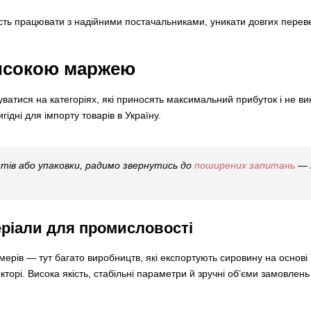
сть працювати з надійними постачальниками, уникати довгих перевез
високою маржею
атися на категоріях, які приносять максимальний прибуток і не в
гідні для імпорту товарів в Україну.
ів або упаковки, радимо звернутись до
поширених запитань
— т
еріали для промисловості
рів — тут багато виробництв, які експортують сировину на основі 
екторі. Висока якість, стабільні параметри й зручні об’єми замовле