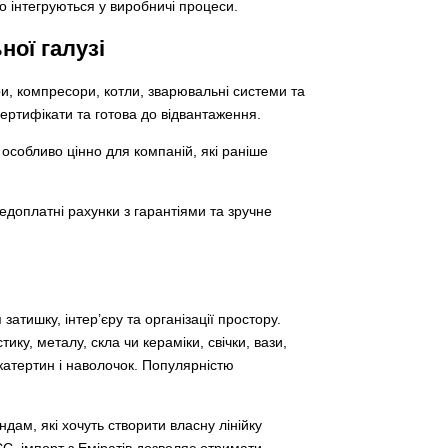
о інтегруються у виробничі процеси.
ої галузі
и, компресори, котли, зварювальні системи та
ертифікати та готова до відвантаження.
 особливо цінно для компаній, які раніше
редоплатні рахунки з гарантіями та зручне
затишку, інтер’єру та організації простору.
ику, металу, скла чи кераміки, свічки, вази,
скатертин і наволочок. Популярністю
ам, які хочуть створити власну лінійку
ЄС, імпорт з Еміратів дозволяє отримати