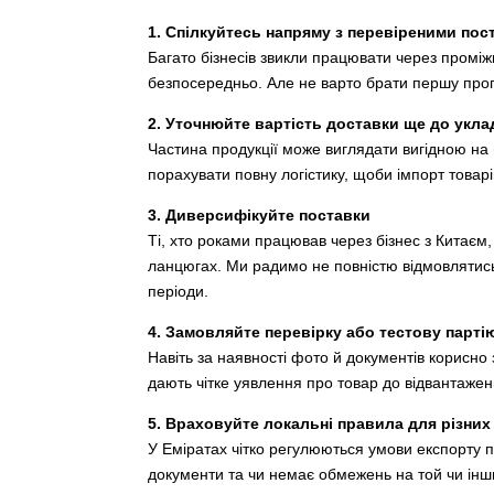
1. Спілкуйтесь напряму з перевіреними по
Багато бізнесів звикли працювати через проміж
безпосередньо. Але не варто брати першу проп
2. Уточнюйте вартість доставки ще до укла
Частина продукції може виглядати вигідною на
порахувати повну логістику, щоби імпорт товар
3. Диверсифікуйте поставки
Ті, хто роками працював через бізнес з Китаєм
ланцюгах. Ми радимо не повністю відмовлятись 
періоди.
4. Замовляйте перевірку або тестову парті
Навіть за наявності фото й документів корисно 
дають чітке уявлення про товар до відвантаже
5. Враховуйте локальні правила для різних
У Еміратах чітко регулюються умови експорту 
документи та чи немає обмежень на той чи інш