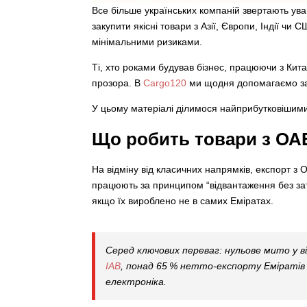
Все більше українських компаній звертають ув
закупити якісні товари з Азії, Європи, Індії ч
мінімальними ризиками.
Ті, хто роками будував бізнес, працюючи з Кит
прозора. В
Cargo120
ми щодня допомагаємо зап
У цьому матеріалі ділимося найприбутковішими 
Що робить товари з ОА
На відміну від класичних напрямків, експорт з
працюють за принципом “відвантаження без зат
якщо їх вироблено не в самих Еміратах.
Серед ключових переваг: нульове мито у в
IAB
, понад 65 % нетто-експорту Еміратів 
електроніка.