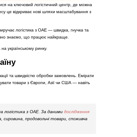
лися на ключовий логістичний центр, де можна
знесу це відкриває нові шляхи масштабування з
виручає логістика з ОАЕ — швидка, гнучка та
очно знаємо, що працює найкраще.
 на українському ринку.
аїну
зації та швидкістю обробки замовлень. Емірати
вати товари з Європи, Азії чи США — навіть
на логістика з ОАЕ. За даними
дослідження
, сировина, продовольчі товари, споживча