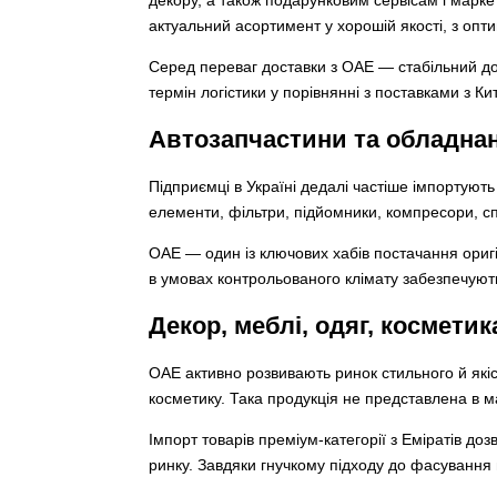
актуальний асортимент у хорошій якості, з оп
Серед переваг доставки з ОАЕ — стабільний дос
термін логістики у порівнянні з поставками з Ки
Автозапчастини та обладна
Підприємці в Україні дедалі частіше імпортують 
елементи, фільтри, підйомники, компресори, с
ОАЕ — один із ключових хабів постачання оригі
в умовах контрольованого клімату забезпечують
Декор, меблі, одяг, космети
ОАЕ активно розвивають ринок стильного й якіс
косметику. Така продукція не представлена в м
Імпорт товарів преміум-категорії з Еміратів д
ринку. Завдяки гнучкому підходу до фасування 