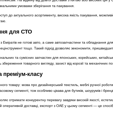
тимальними умовами зберігання та пакування.
туп до актуального асортименту, висока якість пакування, можливіс
таю.
ння для СТО
з Еміратів не готові авто, а саме автозапчастини та обладнання для 
пецінструмент тощо. Такий підхід дозволяє зекономити, пришвидши
нальних та сумісних запчастин для японських, корейських, китайськ
 збереження товарного вигляду, захист від корозії та механічних п
ка преміум-класу
ного товару: мова про дизайнерський текстиль, меблі ручної роботи,
асовому сегменті, тож особливо цікава для бутиків, шоурумів і бре
озволяє отримати конкурентну перевагу завдяки високій якості, есте
й оперативній доставці, експорт з ОАЕ у цьому сегменті — це спосі