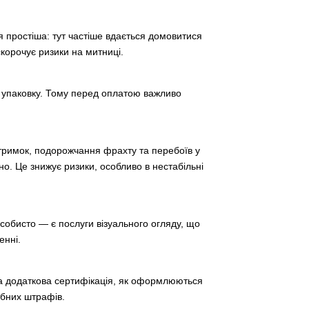
я простіша: тут частіше вдається домовитися
корочує ризики на митниці.
у упаковку. Тому перед оплатою важливо
атримок, подорожчання фрахту та перебоїв у
о. Це знижує ризики, особливо в нестабільні
особисто — є послуги візуального огляду, що
енні.
бна додаткова сертифікація, як оформлюються
ібних штрафів.