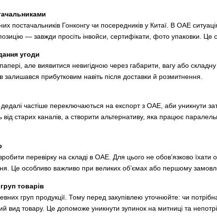
стачальниками
них постачальників Гонконгу чи посередників у Китаї. В ОАЕ ситуаці
озицію — завжди просіть інвойси, сертифікати, фото упаковки. Це с
дання угоди
 папері, але виявитися невигідною через габарити, вагу або складн
ів залишався прибутковим навіть після доставки й розмитнення.
, дедалі частіше переключаються на експорт з ОАЕ, аби уникнути з
від старих каналів, а створити альтернативу, яка працює паралельн
ю
зробити перевірку на складі в ОАЕ. Для цього не обов’язково їхати 
ння. Це особливо важливо при великих об’ємах або першому замовл
 груп товарів
певних груп продукції. Тому перед закупівлею уточнюйте: чи потрі
ий вид товару. Це допоможе уникнути зупинок на митниці та непотр