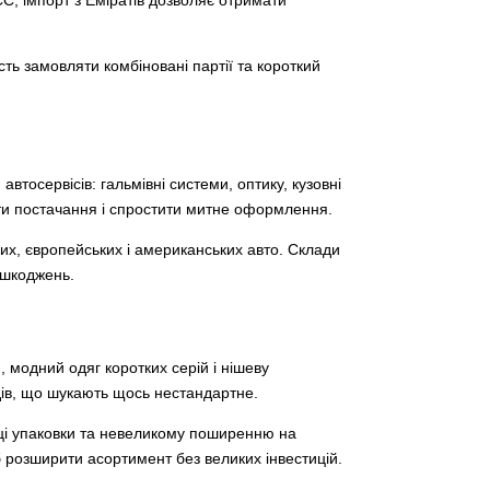
ть замовляти комбіновані партії та короткий
автосервісів: гальмівні системи, оптику, кузовні
ти постачання і спростити митне оформлення.
их, європейських і американських авто. Склади
ошкоджень.
 модний одяг коротких серій і нішеву
ндів, що шукають щось нестандартне.
тиці упаковки та невеликому поширенню на
б розширити асортимент без великих інвестицій.