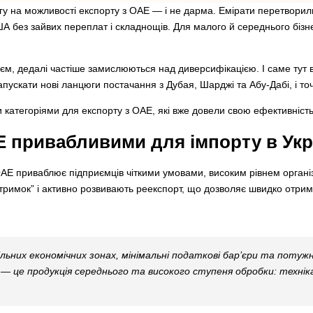
агу на можливості експорту з ОАЕ — і не дарма. Емірати перетвори
и США без зайвих переплат і складнощів. Для малого й середнього бі
аєм, дедалі частіше замислюються над диверсифікацією. І саме тут 
ускати нові ланцюги постачання з Дубая, Шарджі та Абу-Дабі, і т
категоріями для експорту з ОАЕ, які вже довели свою ефективність
Е привабливими для імпорту в Укр
 ОАЕ приваблює підприємців чіткими умовами, високим рівнем органі
римок” і активно розвивають реекспорт, що дозволяє швидко отриму
ільних економічних зонах, мінімальні податкові бар’єри та потуж
— це продукція середнього та високого ступеня обробки: техніка